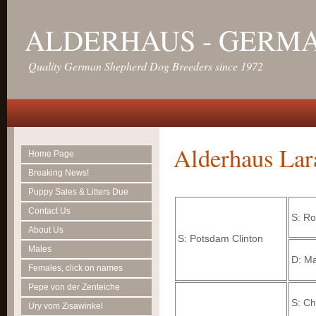
ALDERHAUS - GERM
Quality German Shepherd Dog Breeders since 1972
Alderhaus Lar
Home Page
Breaking News!
Puppy Sales & Litters Due
Contact Us
S: Ro
About Us
S: Potsdam Clinton
Males
D: Ma
Females, click on names
Pepe von der Zenteiche
S: C
Ury vom Zisawinkel