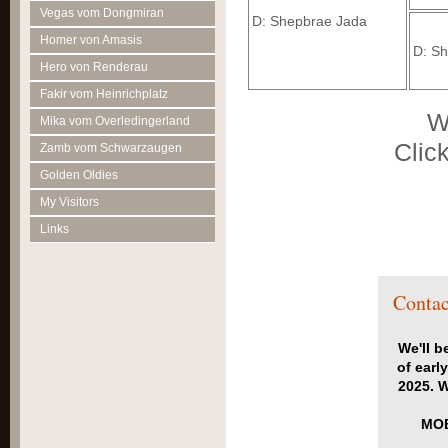
Vegas vom Dongmiran
D:
Shepbrae Jada
Homer von Amasis
D: Sh
Hero von Renderau
Fakir vom Heinrichplatz
W
Mika vom Overledingerland
Click
Zamb vom Schwarzaugen
Golden Oldies
My Visitors
Links
Contac
We'll b
of earl
2025. W
MOB