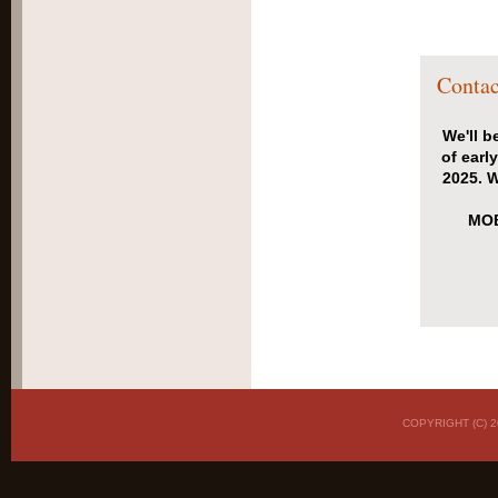
Contac
We'll b
of earl
2025. W
MOB
COPYRIGHT (C)