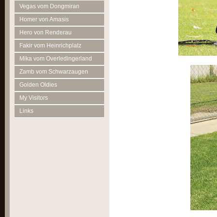
Vegas vom Dongmiran
Homer von Amasis
Hero von Renderau
Fakir vom Heinrichplatz
Mika vom Overledingerland
Zamb vom Schwarzaugen
Golden Oldies
My Visitors
Links