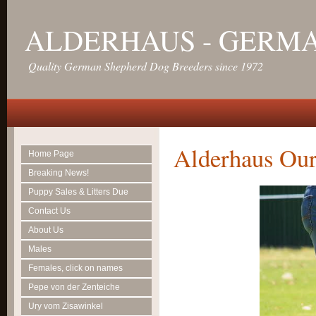
ALDERHAUS - GERM
Quality German Shepherd Dog Breeders since 1972
Alderhaus Our
Home Page
Breaking News!
Puppy Sales & Litters Due
Contact Us
About Us
Males
Females, click on names
Pepe von der Zenteiche
Ury vom Zisawinkel